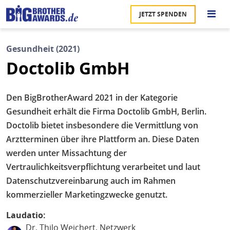
Direkt
JETZT SPENDEN
zum
S
Inhalt
Gesundheit (2021)
M
Doctolib GmbH
Ü
u
na
Den BigBrotherAward 2021 in der Kategorie
Pr
Gesundheit erhält die Firma Doctolib GmbH, Berlin.
U
Doctolib bietet insbesondere die Vermittlung von
Arztterminen über ihre Plattform an. Diese Daten
P
werden unter Missachtung der
U
Vertraulichkeitsverpflichtung verarbeitet und laut
Datenschutzvereinbarung auch im Rahmen
kommerzieller Marketingzwecke genutzt.
Laudatio:
Dr. Thilo Weichert
, Netzwerk