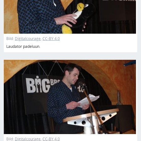
Bild:
Digitalcourage
CC-BY 4.0
Laudator padeluun.
Bild
Bild:
Digitalcourage
CC-BY 4.0