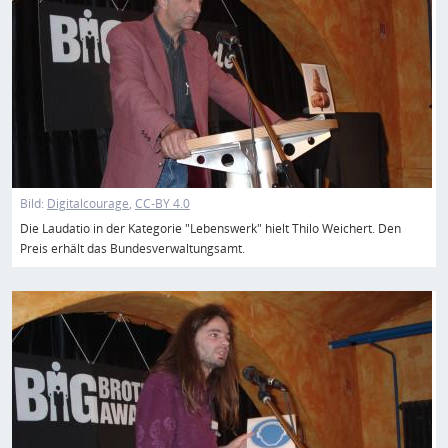
Bild:
Digitalcourage
CC-BY 4.0
Die Laudatio in der Kategorie "Lebenswerk" hielt Thilo Weichert. Den
Preis erhält das Bundesverwaltungsamt.
Bild