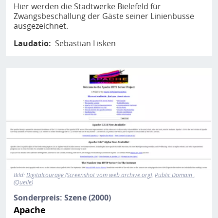
Hier werden die Stadtwerke Bielefeld für
Zwangsbeschallung der Gäste seiner Linienbusse
ausgezeichnet.
Laudatio
Sebastian Lisken
Bild
Bild:
Digitalcourage (Screenshot vom web.archive.org)
Public Domain
Quelle
Sonderpreis: Szene (2000)
Apache