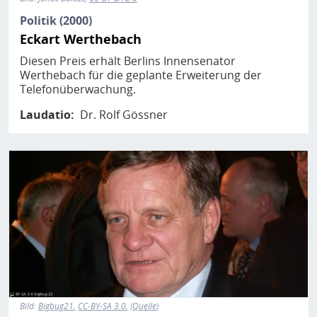
Politik (2000)
Eckart Werthebach
Diesen Preis erhält Berlins Innensenator
Werthebach für die geplante Erweiterung der
Telefonüberwachung.
Laudatio
Dr. Rolf Gössner
Bild
Bild:
Bigbug21
CC-BY-SA 3.0
Quelle