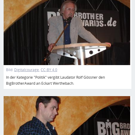
Bild:
Digitalcourage
CC-BY 4.0
In der Kategorie "Politik" vergibt Laudator Rolf Gössner den
BigBrotherAward an Eckart Werthebach.
Bild