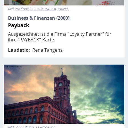
Bild:
zoedrink
CC-BY-NC-ND 2.0
Quelle
Business & Finanzen (2000)
Payback
Ausgezeichnet ist die Firma "Loyalty Partner" für
ihre "PAYBACK"-Karte.
Laudatio
Rena Tangens
Bild
Bild:
János Balázs
CC-BY-SA 2.0