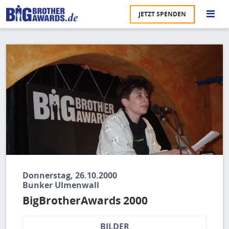
Direkt
JETZT SPENDEN
zum
S
Inhalt
Bild
M
Ü
u
na
Pr
U
P
U
Donnerstag, 26.10.2000
Bunker Ulmenwall
BigBrotherAwards 2000
BILDER