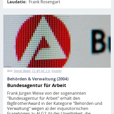
Laudatio
Frank Rosengart
Bild
Bild:
Daniel Bagel
CC-BY-NC 2.0
Quelle
Behörden & Verwaltung (2004)
Bundesagentur für Arbeit
Frank Jürgen Weise von der sogenannten
"Bundesagentur für Arbeit" erhält den
BigBrotherAward in der Kategorie "Behörden und
Verwaltung" wegen a) der inquisitorischen
Fragebögen zu ALG2, b) der Unwilligkeit, die