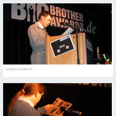
Bild
Laudator padeluun
Bild