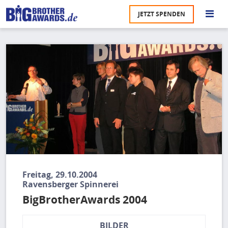
Direkt
JETZT SPENDEN
zum
S
Inhalt
Bild
M
Ü
u
na
Pr
U
P
U
Freitag, 29.10.2004
Ravensberger Spinnerei
BigBrotherAwards 2004
BILDER