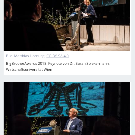
Bild:
Matthias Hornung
CC-BY-SA 4.0
BigBrotherAwards 2018: Keynote von Dr. Sarah Spiekermann,
Wirtschaftsuniversität Wien
Bild