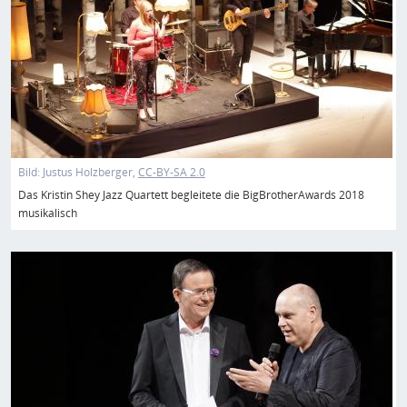
Bild:
Justus Holzberger
CC-BY-SA 2.0
Das Kristin Shey Jazz Quartett begleitete die BigBrotherAwards 2018
musikalisch
Bild