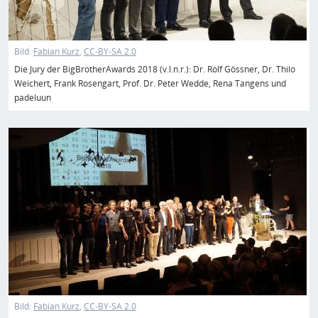
Bild:
Fabian Kurz
CC-BY-SA 2.0
Die Jury der BigBrotherAwards 2018 (v.l.n.r.): Dr. Rolf Gössner, Dr. Thilo
Weichert, Frank Rosengart, Prof. Dr. Peter Wedde, Rena Tangens und
padeluun
Bild
Bild:
Fabian Kurz
CC-BY-SA 2.0