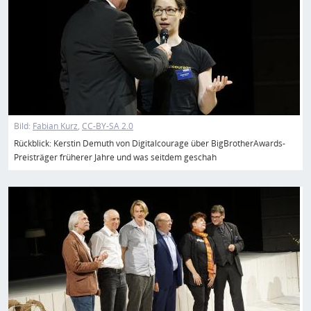
Bild:
Fabian Kurz
CC-BY-SA 2.0
Rückblick: Kerstin Demuth von Digitalcourage über BigBrotherAwards-
Preisträger früherer Jahre und was seitdem geschah
Bild