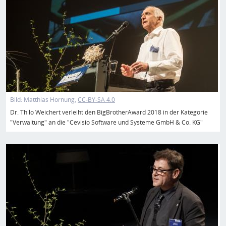
Bild:
Matthias Hornung
CC-BY-SA 4.0
Dr. Thilo Weichert verleiht den BigBrotherAward 2018 in der Kategorie
"Verwaltung" an die "Cevisio Software und Systeme GmbH & Co. KG"
Bild