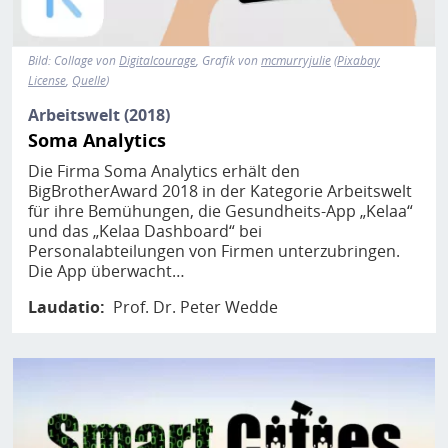
Bild: Collage von
Digitalcourage
, Grafik von
mcmurryjulie
(
Pixabay
License
,
Quelle
)
Arbeitswelt (2018)
Soma Analytics
Die Firma Soma Analytics erhält den
BigBrotherAward 2018 in der Kategorie Arbeitswelt
für ihre Bemühungen, die Gesundheits-App „Kelaa“
und das „Kelaa Dashboard“ bei
Personalabteilungen von Firmen unterzubringen.
Die App überwacht…
Laudatio
Prof. Dr. Peter Wedde
Bild