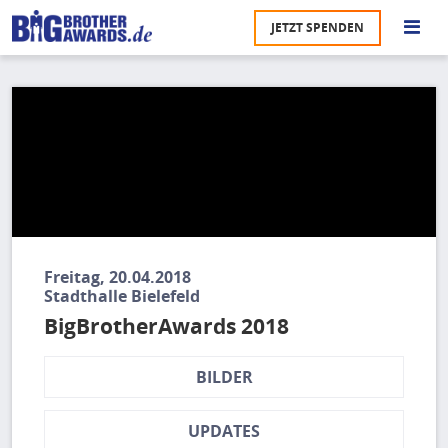
Direkt
JETZT SPENDEN
zum
S
Inhalt
M
Ü
u
na
Pr
U
P
Freitag, 20.04.2018
Stadthalle Bielefeld
U
BigBrotherAwards 2018
BILDER
UPDATES