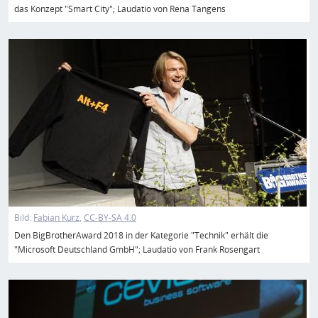
das Konzept "Smart City"; Laudatio von Rena Tangens
Bild
Bild:
Fabian Kurz
CC-BY-SA 4.0
Den BigBrotherAward 2018 in der Kategorie "Technik" erhält die
"Microsoft Deutschland GmbH"; Laudatio von Frank Rosengart
Bild