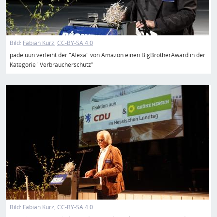
Bild:
Fabian Kurz
CC-BY-SA 4.0
padeluun verleiht der "Alexa" von Amazon einen BigBrotherAward in der
Kategorie "Verbraucherschutz"
Bild
Bild:
Fabian Kurz
CC-BY-SA 4.0