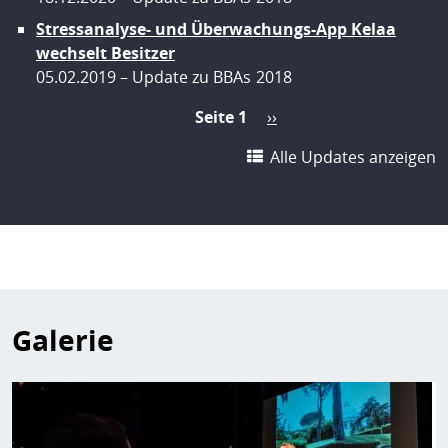
Stressanalyse- und Überwachungs-App Kelaa
wechselt Besitzer
05.02.2019
Update zu BBAs
2018
Seitennummerierung
Seite 1
Nächste
››
Seite
Alle Updates anzeigen
Galerie
Bild