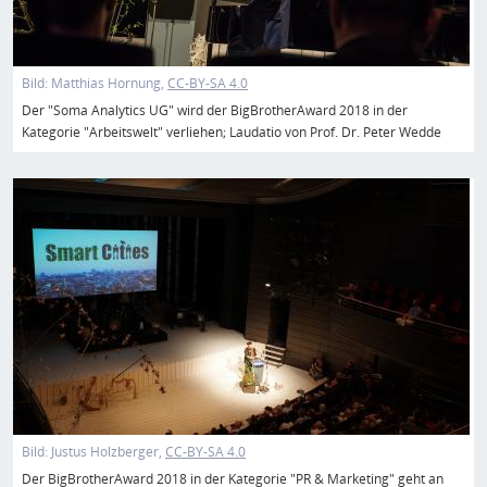
Bild:
Matthias Hornung
CC-BY-SA 4.0
Der "Soma Analytics UG" wird der BigBrotherAward 2018 in der
Kategorie "Arbeitswelt" verliehen; Laudatio von Prof. Dr. Peter Wedde
Bild
Bild:
Justus Holzberger
CC-BY-SA 4.0
Der BigBrotherAward 2018 in der Kategorie "PR & Marketing" geht an