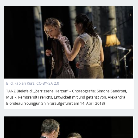
Bild
Bild:
Fabian Kurz
CC-BY-SA 2.0
TANZ Bielefeld: „Zerrissene Herzen“ – Choreografie: Simone Sandroni,
Musik: Rembrandt Frerichs, Entwickelt mit und getanzt von: Alexandra
Blondeau, Youngjun Shin (uraufgeführt am 14. April 2018)
Bild