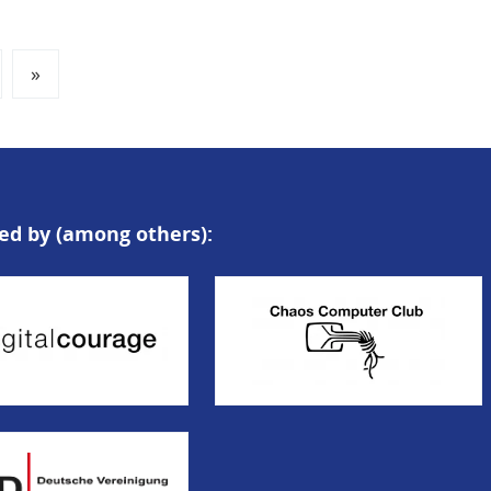
xt
Last
»
ge
page
ed by (among others):