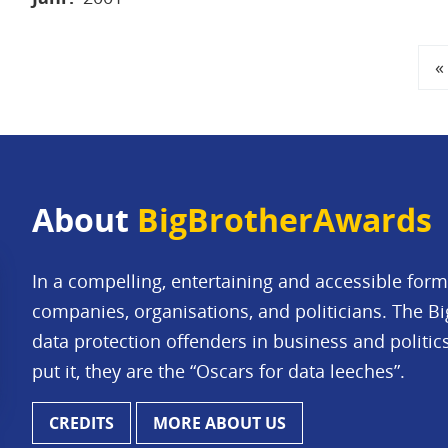
Pagination
F
«
p
About
BigBrotherAwards
In a compelling, entertaining and accessible for
companies, organisations, and politicians. The B
data protection offenders in business and politi
put it, they are the “Oscars for data leeches”.
CREDITS
MORE ABOUT US