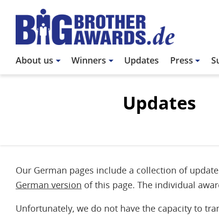
Skip
to
main
content
Main
About us
Winners
Updates
Press
S
navigation
Updates
Our German pages include a collection of updates 
German version
of this page. The individual awar
Unfortunately, we do not have the capacity to tra