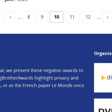
irst
Previous
‹
…
Page
8
Page
9
Current
10
Page
11
Page
12
…
Ne
›
age
page
page
pa
Organis
mat, we present these negative awards to
igBrotherAwards highlight privacy and
cs, or as the French paper Le Monde once