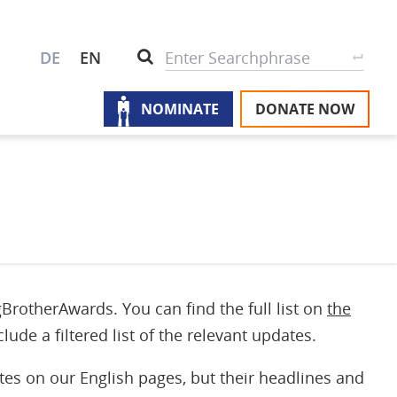
S
Search
DE
EN
NOMINATE
DONATE NOW
M
A
u
na
W
U
P
BrotherAwards. You can find the full list on
the
S
ude a filtered list of the relevant updates.
tes on our English pages, but their headlines and