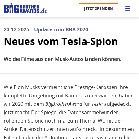
Direkt
JETZT SPENDEN
zum
S
Inhalt
20.12.2025 – Update zum BBA 2020
M
Neues vom Tesla-Spion
Ü
u
na
Wo die Filme aus den Musk-Autos landen können.
Pr
U
P
Wie Elon Musks vermeintliche Prestige-Karossen ihre
komplette Umgebung mit Kameras überwachen, haben
U
wir 2020 mit dem
BigBrotherAward
für
Tesla
aufgedeckt.
Jetzt macht Der Spiegel die Datensammelwut der
rollenden Spione noch mal zum Thema. Womit der
Artikel Datenschützer.innen aufschreckt: In bestimmten
Fällen landen die Aufnahmen aus dem Dashcam- oder