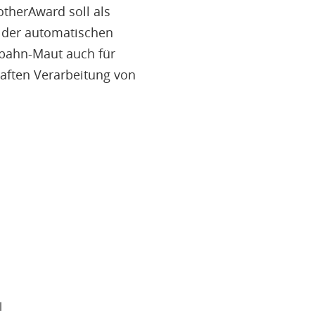
therAward soll als
 der automatischen
obahn-Maut auch für
aften Verarbeitung von
l