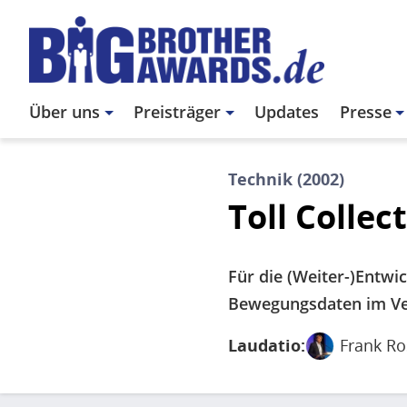
Direkt
zum
Inhalt
Main
Über uns
Preisträger
Updates
Presse
navigation
Technik
(
2002
)
Toll Collect
Für die (Weiter-)Entwi
Bewegungsdaten im Ver
Laudatio:
Frank Ro