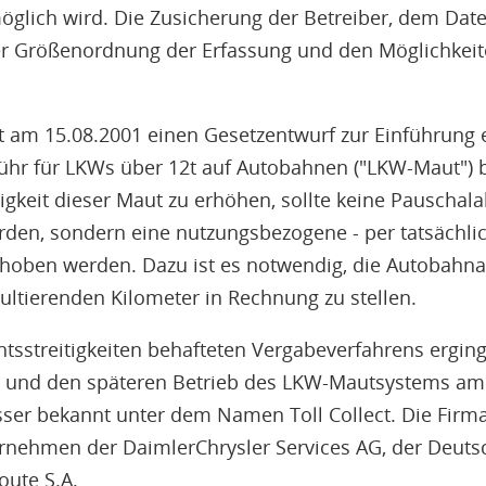
glich wird. Die Zusicherung der Betreiber, dem Dat
der Größenordnung der Erfassung und den Möglichkei
 am 15.08.2001 einen Gesetzentwurf zur Einführung 
hr für LKWs über 12t auf Autobahnen ("LKW-Maut") 
tigkeit dieser Maut zu erhöhen, sollte keine Pauschal
rden, sondern eine nutzungsbezogene - per tatsächli
hoben werden. Dazu ist es notwendig, die Autobahnau
sultierenden Kilometer in Rechnung zu stellen.
tsstreitigkeiten behafteten Vergabeverfahrens erging
ng und den späteren Betrieb des LKW-Mautsystems am
ser bekannt unter dem Namen Toll Collect. Die Firma
rnehmen der DaimlerChrysler Services AG, der Deut
oute S.A.