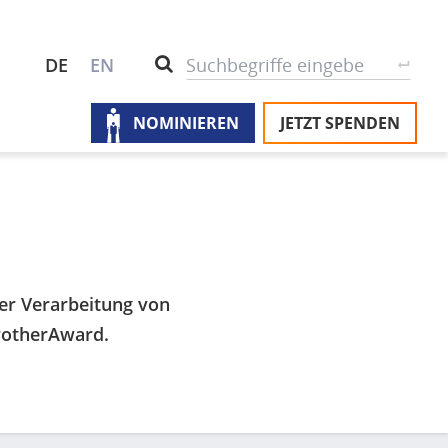
S
Suche
DE
EN
NOMINIEREN
JETZT SPENDEN
M
Ü
u
na
Pr
U
P
ler Verarbeitung von
rotherAward.
Un