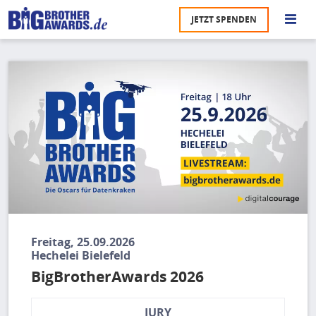
Direkt
JETZT SPENDEN
zum
S
Inhalt
Bild
M
Ü
u
na
Pr
U
P
U
Freitag, 25.09.2026
Hechelei Bielefeld
BigBrotherAwards 2026
JURY