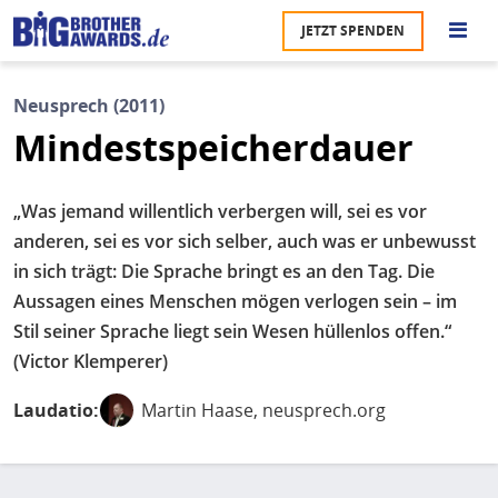
Direkt
JETZT SPENDEN
zum
S
Inhalt
Neusprech (2011)
M
Mindestspeicherdauer
Ü
u
na
„Was jemand willentlich verbergen will, sei es vor
Pr
anderen, sei es vor sich selber, auch was er unbewusst
U
in sich trägt: Die Sprache bringt es an den Tag. Die
Aussagen eines Menschen mögen verlogen sein – im
P
Stil seiner Sprache liegt sein Wesen hüllenlos offen.“
U
(Victor Klemperer)
Laudatio:
Martin Haase
, neusprech.org