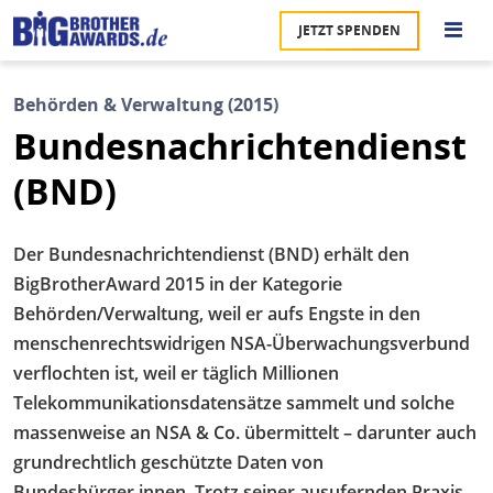
Direkt
JETZT SPENDEN
zum
S
Inhalt
Behörden & Verwaltung (2015)
M
Bundesnachrichtendienst
Ü
u
na
(BND)
Pr
Der Bundesnachrichtendienst (BND) erhält den
U
BigBrotherAward 2015 in der Kategorie
P
Behörden/Verwaltung, weil er aufs Engste in den
menschenrechtswidrigen NSA-Überwachungsverbund
U
verflochten ist, weil er täglich Millionen
Telekommunikationsdatensätze sammelt und solche
massenweise an NSA & Co. übermittelt – darunter auch
grundrechtlich geschützte Daten von
Bundesbürger.innen. Trotz seiner ausufernden Praxis