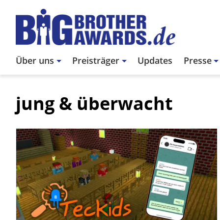
Direkt
zum
Inhalt
Main
Über uns
Preisträger
Updates
Presse
navigation
jung & überwacht
Bild