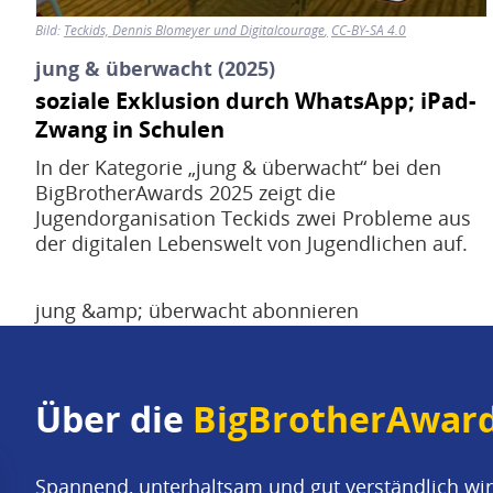
Bild:
Teckids, Dennis Blomeyer und Digitalcourage
CC-BY-SA 4.0
jung & überwacht (2025)
soziale Exklusion durch WhatsApp; iPad-
Zwang in Schulen
In der Kategorie „jung & überwacht“ bei den
BigBrotherAwards 2025 zeigt die
Jugendorganisation Teckids zwei Probleme aus
der digitalen Lebenswelt von Jugendlichen auf.
jung &amp; überwacht abonnieren
Über die
BigBrotherAwar
Spannend, unterhaltsam und gut verständlich wir