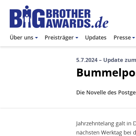
Direkt
zum
Inhalt
Main
Über uns
Preisträger
Updates
Presse
navigation
5.7.2024 – Update zum
Bummelpos
Die Novelle des Postge
Jahrzehntelang galt in
nächsten Werktag bei 