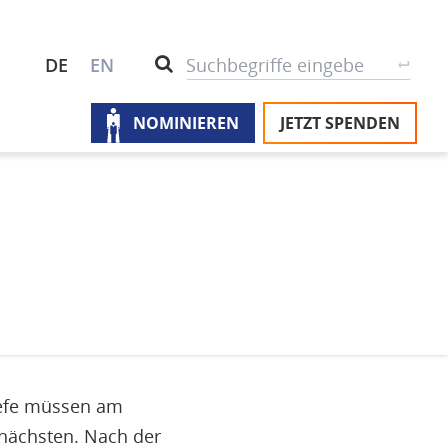
S
Suche
DE
EN
NOMINIEREN
JETZT SPENDEN
M
Ü
u
na
Pr
U
P
Un
iefe müssen am
nächsten. Nach der