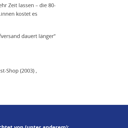
r Zeit lassen – die 80-
innen kostet es
fversand dauert länger“
st-Shop (2003)
chtet von (unter anderem):