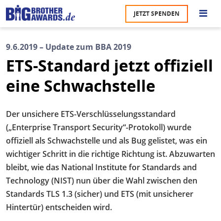
Direkt
JETZT SPENDEN
zum
S
Inhalt
9.6.2019 – Update zum BBA 2019
M
ETS-Standard jetzt offiziell
Ü
u
na
eine Schwachstelle
Pr
Der unsichere ETS-Verschlüsselungsstandard
U
(„Enterprise Transport Security“-Protokoll) wurde
P
offiziell als Schwachstelle und als Bug gelistet, was ein
wichtiger Schritt in die richtige Richtung ist. Abzuwarten
U
bleibt, wie das National Institute for Standards and
Technology (NIST) nun über die Wahl zwischen den
Standards TLS 1.3 (sicher) und ETS (mit unsicherer
Hintertür) entscheiden wird.