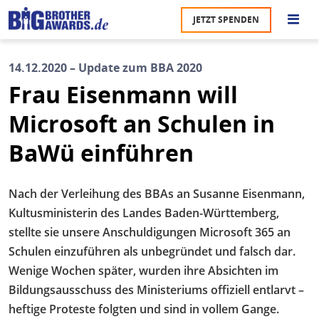
Direkt
JETZT SPENDEN
zum
S
Inhalt
14.12.2020 – Update zum BBA 2020
M
Frau Eisenmann will
Ü
u
na
Microsoft an Schulen in
Pr
BaWü einführen
U
Nach der Verleihung des BBAs an Susanne Eisenmann,
P
Kultusministerin des Landes Baden-Württemberg,
U
stellte sie unsere Anschuldigungen Microsoft 365 an
Schulen einzuführen als unbegründet und falsch dar.
Wenige Wochen später, wurden ihre Absichten im
Bildungsausschuss des Ministeriums offiziell entlarvt –
heftige Proteste folgten und sind in vollem Gange.